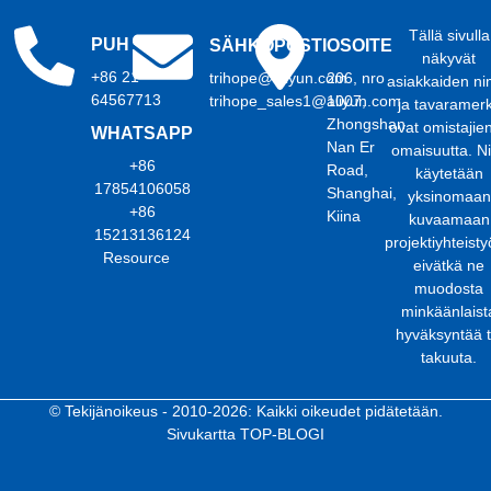
Tällä sivulla
PUH
SÄHKÖPOSTI
OSOITE
näkyvät
+86 21
trihope@aliyun.com
206, nro
asiakkaiden ni
64567713
trihope_sales1@aliyun.com
1007,
ja tavaramerk
Zhongshan
ovat omistajie
WHATSAPP
Nan Er
omaisuutta. Ni
+86
Road,
käytetään
17854106058
Shanghai,
yksinomaan
+86
Kiina
kuvaamaan
15213136124
projektiyhteisty
Resource
eivätkä ne
muodosta
minkäänlaist
hyväksyntää t
takuuta.
© Tekijänoikeus - 2010-2026: Kaikki oikeudet pidätetään.
Sivukartta
TOP-BLOGI