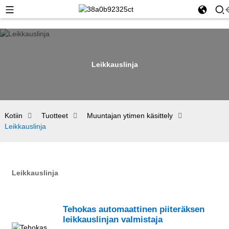
Leikkauslinja
Kotiin
Tuotteet
Muuntajan ytimen käsittely
Leikkauslinja
Leikkauslinja
Tehokas automaattinen piiteräksen
leikkauslinjan valmistaja