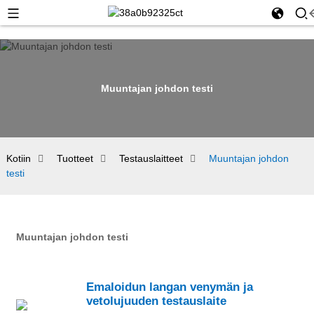
Muuntajan johdon testi
Kotiin
Tuotteet
Testauslaitteet
Muuntajan johdon
testi
Muuntajan johdon testi
Emaloidun langan venymän ja
vetolujuuden testauslaite