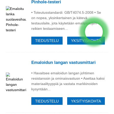
Pinhole-testeri
• Toteutusstandardi: GB/T4074.5-2008 • Se
on nopea, yksinkertainen ja kätevä
testauslaite, jota käytetään emalipintojen
reikien testaamiseen...
TIEDUSTELU
YKSITYISKOHTA
Emaloidun langan vastusmittari
• Havaitsee emaloidun langan johtimen
resistanssin ja ominaisvastusn • Asettaa kaksi
materiaalityyppiä ja vastata markkinoiden
kysyntään...
TIEDUSTELU
YKSITYISKOHTA