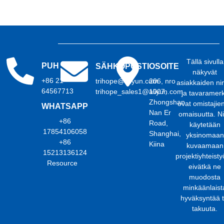
Tällä sivulla
PUH
SÄHKÖPOSTI
OSOITE
näkyvät
+86 21
trihope@aliyun.com
206, nro
asiakkaiden ni
64567713
trihope_sales1@aliyun.com
1007,
ja tavaramerk
Zhongshan
ovat omistajie
WHATSAPP
Nan Er
omaisuutta. Ni
+86
Road,
käytetään
17854106058
Shanghai,
yksinomaan
+86
Kiina
kuvaamaan
15213136124
projektiyhteisty
Resource
eivätkä ne
muodosta
minkäänlaist
hyväksyntää t
takuuta.