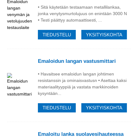
• Sitä käytetään testaamaan metallilankaa,
jonka venytysmurtolujuus on enintään 3000 N
• Testi päättyy automaattisesti, ...
TIEDUSTELU
YKSITYISKOHTA
Emaloidun langan vastusmittari
• Havaitsee emaloidun langan johtimen
estelmä
resistanssin ja ominaisvastusn • Asettaa kaksi
materiaalityyppiä ja vastata markkinoiden
kysyntään...
TIEDUSTELU
YKSITYISKOHTA
Emaloitu lanka suolavesihauteessa